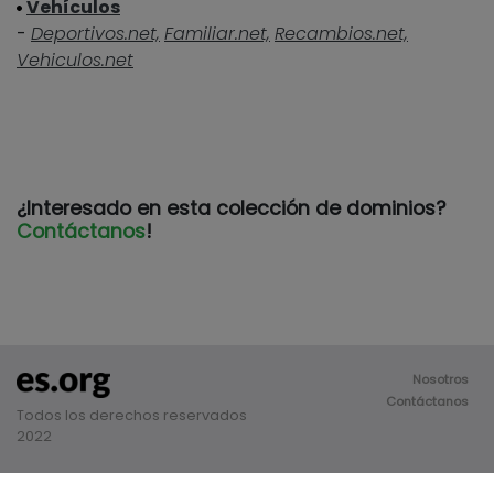
Vehículos
-
Deportivos.net,
Familiar.net,
Recambios.net,
Vehiculos.net
¿Interesado en esta colección de dominios?
Contáctanos
!
Nosotros
Contáctanos
Todos los derechos reservados
2022