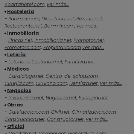
Apartahotel.com,
ver más...
Hostelería
-
Pub-mix.com,
Discoteca.net,
Pizzeria.net,
Restaurante.net,
Bar-mix.com,
ver más...
Inmobiliaria
-
Fincas.net,
Inmobiliaria.net,
Promotor.net,
Promotora.com,
Propietario.com
ver más...
Lotería
-
Loteria.net,
Loterias.net,
Primitiva.net
Médicos
-
Cardiologo.net,
Centro-de-salud.com,
Cirugia.com,
Cirujano.com,
Dentista.net,
ver más...
Negocios
-
Inversiones.net,
Negocios.net,
Principal.net
Obras
-
Calefaccion.com,
Civil.net,
Climatizacion.com,
Construccion.net,
Constructor.net,
ver más...
Oficial
-
Capitan.net,
Coronel.net,
General-es.com,