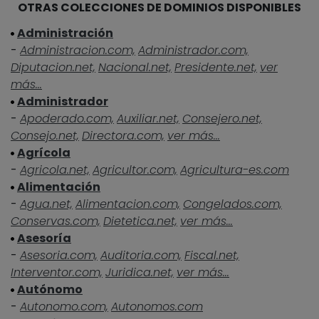
OTRAS COLECCIONES DE DOMINIOS DISPONIBLES
Administración
-
Administracion.com,
Administrador.com,
Diputacion.net,
Nacional.net,
Presidente.net,
ver
más...
Administrador
-
Apoderado.com,
Auxiliar.net,
Consejero.net,
Consejo.net,
Directora.com,
ver más...
Agrícola
-
Agricola.net,
Agricultor.com,
Agricultura-es.com
Alimentación
-
Agua.net,
Alimentacion.com,
Congelados.com,
Conservas.com,
Dietetica.net,
ver más...
Asesoría
-
Asesoria.com,
Auditoria.com,
Fiscal.net,
Interventor.com,
Juridica.net,
ver más...
Autónomo
-
Autonomo.com,
Autonomos.com