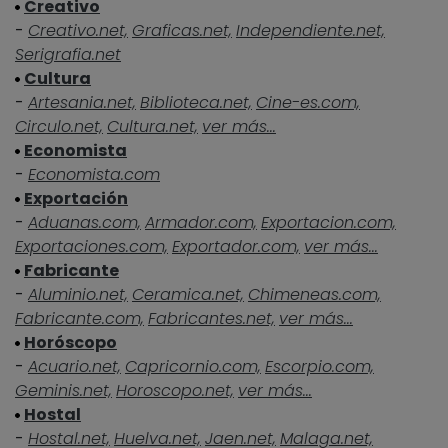
Creativo
-
Creativo.net,
Graficas.net,
Independiente.net,
Serigrafia.net
Cultura
-
Artesania.net,
Biblioteca.net,
Cine-es.com,
Circulo.net,
Cultura.net,
ver más...
Economista
-
Economista.com
Exportación
-
Aduanas.com,
Armador.com,
Exportacion.com,
Exportaciones.com,
Exportador.com,
ver más...
Fabricante
-
Aluminio.net,
Ceramica.net,
Chimeneas.com,
Fabricante.com,
Fabricantes.net,
ver más...
Horóscopo
-
Acuario.net,
Capricornio.com,
Escorpio.com,
Geminis.net,
Horoscopo.net,
ver más...
Hostal
-
Hostal.net,
Huelva.net,
Jaen.net,
Malaga.net,