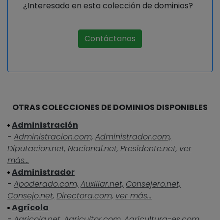
¿Interesado en esta colección de dominios?
Contáctanos
OTRAS COLECCIONES DE DOMINIOS DISPONIBLES
Administración
-
Administracion.com,
Administrador.com,
Diputacion.net,
Nacional.net,
Presidente.net,
ver
más...
Administrador
-
Apoderado.com,
Auxiliar.net,
Consejero.net,
Consejo.net,
Directora.com,
ver más...
Agrícola
-
Agricola.net,
Agricultor.com,
Agricultura-es.com