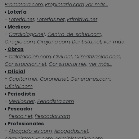
Promotora.com,
Propietario.com
ver más...
Lotería
-
Loteria.net,
Loterias.net,
Primitiva.net
Médicos
-
Cardiologo.net,
Centro-de-salud.com,
Cirugia.com,
Cirujano.com,
Dentista.net,
ver más...
Obras
-
Calefaccion.com,
Civil.net,
Climatizacion.com,
Construccion.net,
Constructor.net,
ver más...
Oficial
-
Capitan.net,
Coronel.net,
General-es.com,
Oficial.com
Periodista
-
Medios.net,
Periodista.com
Pescador
-
Pesca.net,
Pescador.com
Profesionales
-
Abogado-es.com,
Abogados.net,
Administrativa.com,
Administrativo.com,