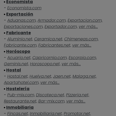
Economista
-
Economista.com
Exportación
-
Aduanas.com,
Armador.com,
Exportacion.com,
Exportaciones.com,
Exportador.com,
ver más...
Fabricante
-
Aluminio.net,
Ceramica.net,
Chimeneas.com,
Fabricante.com,
Fabricantes.net,
ver más...
Horóscopo
-
Acuario.net,
Capricornio.com,
Escorpio.com,
Geminis.net,
Horoscopo.net,
ver más...
Hostal
-
Hostal.net,
Huelva.net,
Jaen.net,
Malaga.net,
Apartahotel.com,
ver más...
Hostelería
-
Pub-mix.com,
Discoteca.net,
Pizzeria.net,
Restaurante.net,
Bar-mix.com,
ver más...
Inmobiliaria
-
Fincas.net,
Inmobiliaria.net,
Promotor.net,