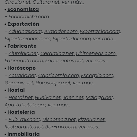
Circulo.net,
Cultura.net,
ver más...
Economista
-
Economista.com
Exportación
-
Aduanas.com,
Armador.com,
Exportacion.com,
Exportaciones.com,
Exportador.com,
ver más...
Fabricante
-
Aluminio.net,
Ceramica.net,
Chimeneas.com,
Fabricante.com,
Fabricantes.net,
ver más...
Horóscopo
-
Acuario.net,
Capricornio.com,
Escorpio.com,
Geminis.net,
Horoscopo.net,
ver más...
Hostal
-
Hostal.net,
Huelva.net,
Jaen.net,
Malaga.net,
Apartahotel.com,
ver más...
Hostelería
-
Pub-mix.com,
Discoteca.net,
Pizzeria.net,
Restaurante.net,
Bar-mix.com,
ver más...
Inmobiliaria