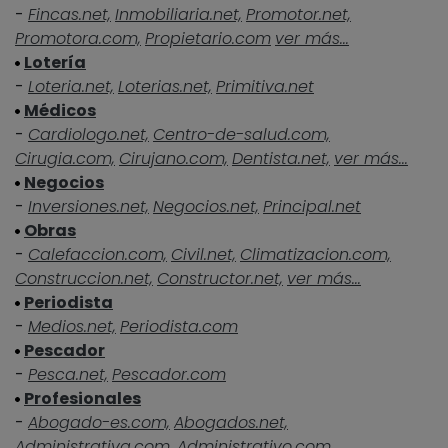
-
Fincas.net,
Inmobiliaria.net,
Promotor.net,
Promotora.com,
Propietario.com
ver más...
Lotería
-
Loteria.net,
Loterias.net,
Primitiva.net
Médicos
-
Cardiologo.net,
Centro-de-salud.com,
Cirugia.com,
Cirujano.com,
Dentista.net,
ver más...
Negocios
-
Inversiones.net,
Negocios.net,
Principal.net
Obras
-
Calefaccion.com,
Civil.net,
Climatizacion.com,
Construccion.net,
Constructor.net,
ver más...
Periodista
-
Medios.net,
Periodista.com
Pescador
-
Pesca.net,
Pescador.com
Profesionales
-
Abogado-es.com,
Abogados.net,
Administrativa.com,
Administrativo.com,