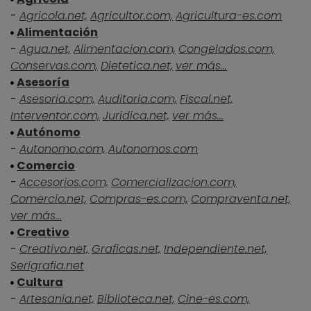
-
Agricola.net,
Agricultor.com,
Agricultura-es.com
Alimentación
-
Agua.net,
Alimentacion.com,
Congelados.com,
Conservas.com,
Dietetica.net,
ver más...
Asesoría
-
Asesoria.com,
Auditoria.com,
Fiscal.net,
Interventor.com,
Juridica.net,
ver más...
Autónomo
-
Autonomo.com,
Autonomos.com
Comercio
-
Accesorios.com,
Comercializacion.com,
Comercio.net,
Compras-es.com,
Compraventa.net,
ver más...
Creativo
-
Creativo.net,
Graficas.net,
Independiente.net,
Serigrafia.net
Cultura
-
Artesania.net,
Biblioteca.net,
Cine-es.com,