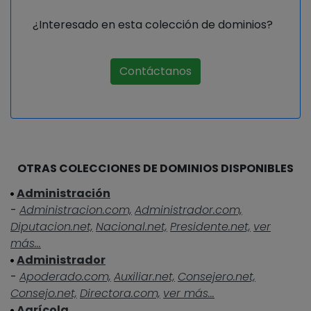
¿Interesado en esta colección de dominios?
Contáctanos
OTRAS COLECCIONES DE DOMINIOS DISPONIBLES
Administración
-
Administracion.com,
Administrador.com,
Diputacion.net,
Nacional.net,
Presidente.net,
ver
más...
Administrador
-
Apoderado.com,
Auxiliar.net,
Consejero.net,
Consejo.net,
Directora.com,
ver más...
Agrícola