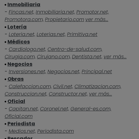
Inmobiliaria
-
Fincas.net,
Inmobiliaria.net,
Promotor.net,
Promotora.com,
Propietario.com
ver más...
Lotería
-
Loteria.net,
Loterias.net,
Primitiva.net
Médicos
-
Cardiologo.net,
Centro-de-salud.com,
Cirugia.com,
Cirujano.com,
Dentista.net,
ver más...
Negocios
-
Inversiones.net,
Negocios.net,
Principal.net
Obras
-
Calefaccion.com,
Civil.net,
Climatizacion.com,
Construccion.net,
Constructor.net,
ver más...
Oficial
-
Capitan.net,
Coronel.net,
General-es.com,
Oficial.com
Periodista
-
Medios.net,
Periodista.com
Pescador