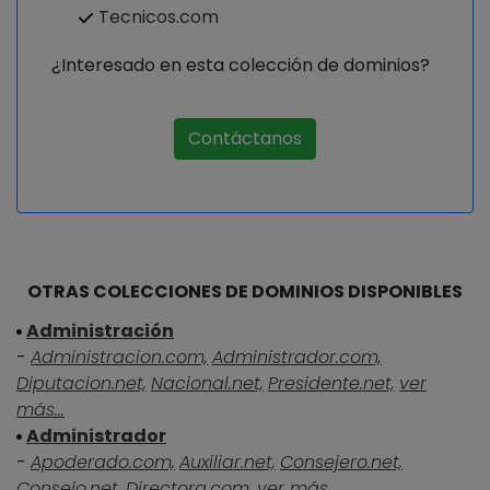
Tecnicos.com
¿Interesado en esta colección de dominios?
Contáctanos
OTRAS COLECCIONES DE DOMINIOS DISPONIBLES
Administración
-
Administracion.com,
Administrador.com,
Diputacion.net,
Nacional.net,
Presidente.net,
ver
más...
Administrador
-
Apoderado.com,
Auxiliar.net,
Consejero.net,
Consejo.net,
Directora.com,
ver más...