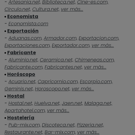
-
Artesania.net,
Biblioteca.net,
Cine-es.com,
Circulo.net,
Cultura.net,
ver más...
Economista
-
Economista.com
Exportación
-
Aduanas.com,
Armador.com,
Exportacion.com,
Exportaciones.com,
Exportador.com,
ver más...
Fabricante
-
Aluminio.net,
Ceramica.net,
Chimeneas.com,
Fabricante.com,
Fabricantes.net,
ver más...
Horóscopo
-
Acuario.net,
Capricornio.com,
Escorpio.com,
Geminis.net,
Horoscopo.net,
ver más...
Hostal
-
Hostal.net,
Huelva.net,
Jaen.net,
Malaga.net,
Apartahotel.com,
ver más...
Hostelería
-
Pub-mix.com,
Discoteca.net,
Pizzeria.net,
Restaurante.net,
Bar-mix.com,
ver más...